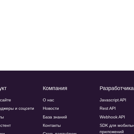
укт
Компания
Разработчик
 сайте
О нас
Javascript API
джеры и соцсети
Новости
Rest API
ты
База знаний
Webhook API
истент
Контакты
SDK для мобиль
приложений
ки
Стать партнёром