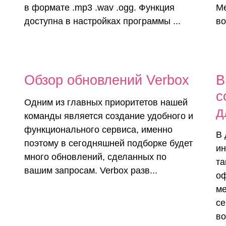
в формате .mp3 .wav .ogg. Функция
Me
доступна в настройках программы ...
во
Обзор обновлений Verbox
В
с
Одним из главных приоритетов нашей
д
команды является создание удобного и
функционального сервиса, именно
В 
поэтому в сегодняшней подборке будет
ин
много обновлений, сделанных по
та
вашим запросам. Verbox разв...
оф
ме
се
во