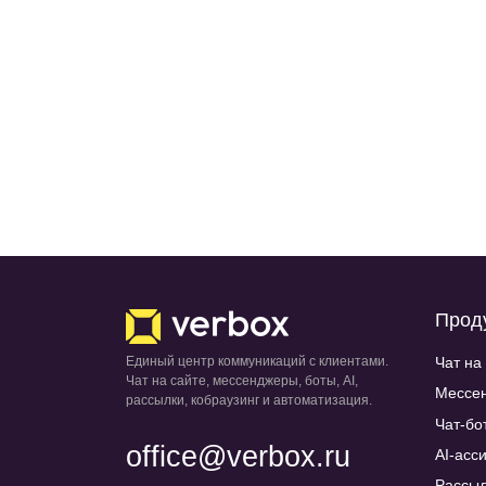
Прод
Чат на
Единый центр коммуникаций с клиентами.
Чат на сайте, мессенджеры, боты, AI,
Мессен
рассылки, кобраузинг и автоматизация.
Чат-бо
office@verbox.ru
AI-асс
Рассыл