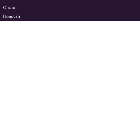
О нас
Новости
База знаний
Контакты
Стать партнёром
Отзывы
Разработчикам
Javascript API
Rest API
Webhook API
SDK для мобильных приложений
Мы в соцсетях