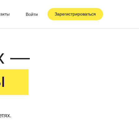
такты
Зарегистрироваться
Войти
x —
ы
етях.