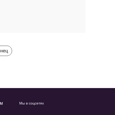
онец
ам
Мы в соцсетях