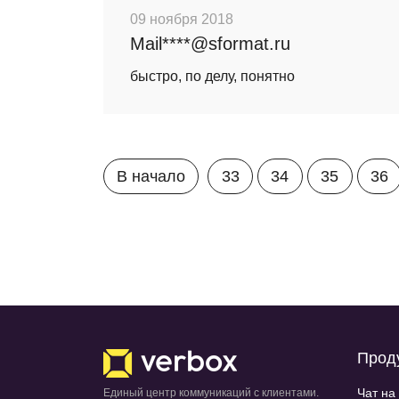
09 ноября 2018
Mail****@sformat.ru
быстро, по делу, понятно
В начало
33
34
35
36
Прод
Чат на
Единый центр коммуникаций с клиентами.