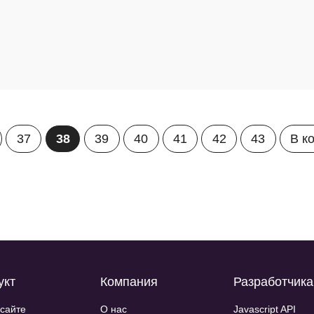
37
38
39
40
41
42
43
В к
укт
Компания
Разработчик
 сайте
О нас
Javascript API