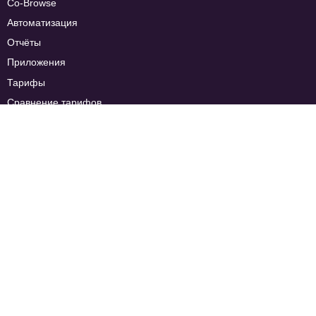
Co-Browse
Автоматизация
Отчёты
Приложения
Тарифы
Сравнение тарифов
FAQ
Компания
О нас
Новости
База знаний
Контакты
Стать партнёром
Отзывы