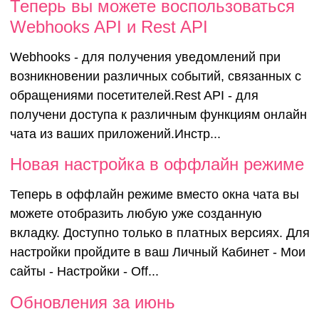
ответ
Теперь вы 
Теперь вы можете воспользоваться
Webhooks API и Rest API
воспользов
Webhooks - для получения уведомлений при
возникновении различных событий, связанных с
Webhooks A
обращениями посетителей.Rest API - для
получени доступа к различным функциям онлайн
Rest API
чата из ваших приложений.Инстр...
Новая настройка в оффлайн режиме
Теперь в оффлайн режиме вместо окна чата вы
можете отобразить любую уже созданную
вкладку. Доступно только в платных версиях. Для
настройки пройдите в ваш Личный Кабинет - Мои
сайты - Настройки - Off...
Обновления за июнь