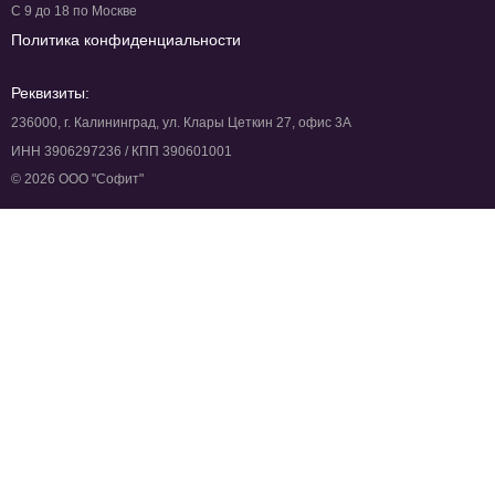
С 9 до 18 по Москве
Политика конфиденциальности
Реквизиты:
236000, г. Калининград, ул. Клары Цеткин 27, офис 3А
ИНН 3906297236 / КПП 390601001
© 2026 ООО "Софит"
Продукт
Чат на сайте
Мессенджеры и соцсети
Чат-боты
AI-ассистент
Рассылки
Co-Browse
Автоматизация