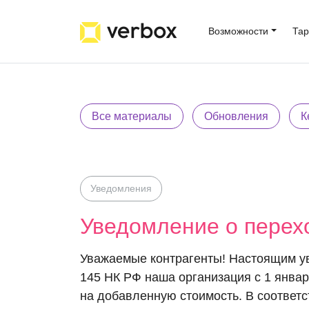
Возможности
Та
Все материалы
Обновления
К
Уведомления
Уведомление о перех
Уважаемые контрагенты! Настоящим уве
145 НК РФ наша организация с 1 январ
на добавленную стоимость. В соответст