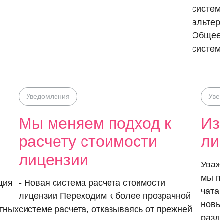
систем
альтер
Общее 
систем
Уведомления
Ув
Мы меняем подход к
Из
расчету стоимости
ли
лицензии
Уваж
мы п
ция
- Новая система расчета стоимости
чата
лицензии Переходим к более прозрачной
новы
атных
системе расчета, отказываясь от прежней
разд