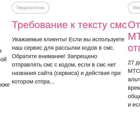
Уведомления
Ув
Требование к тексту смс
От
МТ
Уважаемые клиенты! Если вы используете
от
наш сервис для рассылки кодов в смс.
и
Обратите внимание! Запрещено
ной
27 д
отправлять смс с кодом, если в смс нет
МТС
названия сайта (сервиса) и действия при
альт
котором отпра...
акже
врем
обще
и ес