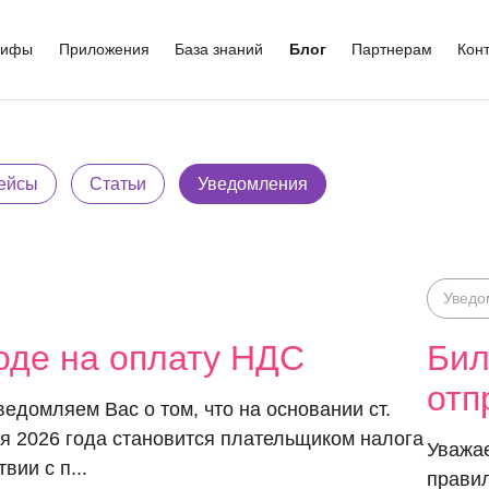
рифы
Приложения
База знаний
Блог
Партнерам
Кон
ейсы
Статьи
Уведомления
Уведо
оде на оплату НДС
Бил
отп
домляем Вас о том, что на основании ст.
я 2026 года становится плательщиком налога
Уважае
вии с п...
правил