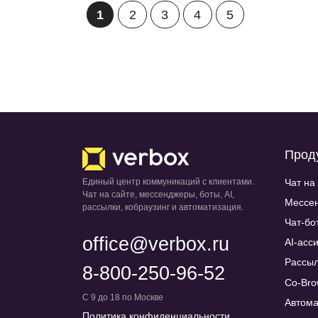
1
2
3
4
5
Прод
Чат на
Единый центр коммуникаций с клиентами.
Чат на сайте, мессенджеры, боты, AI,
Мессен
рассылки, кобраузинг и автоматизация.
Чат-бо
office@verbox.ru
AI-асс
Рассыл
8-800-250-96-52
Co-Bro
С 9 до 18 по Москве
Автома
Политика конфиденциальности