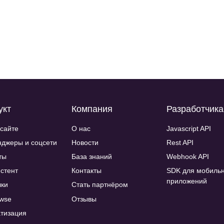
укт
Компания
Разработчик
 сайте
О нас
Javascript API
джеры и соцсети
Новости
Rest API
ты
База знаний
Webhook API
истент
Контакты
SDK для мобиль
приложений
ки
Стать партнёром
wse
Отзывы
тизация