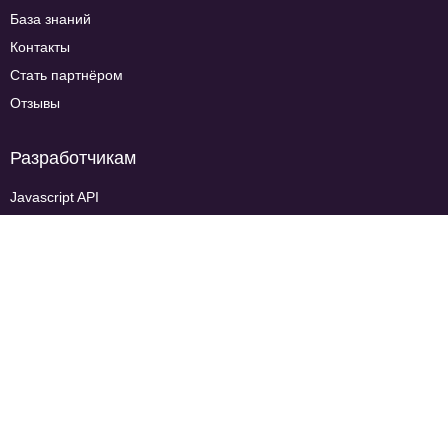
База знаний
Контакты
Стать партнёром
Отзывы
Разработчикам
Javascript API
Rest API
Webhook API
SDK для мобильных приложений
Мы в соцсетях
Скачать мобильное приложение