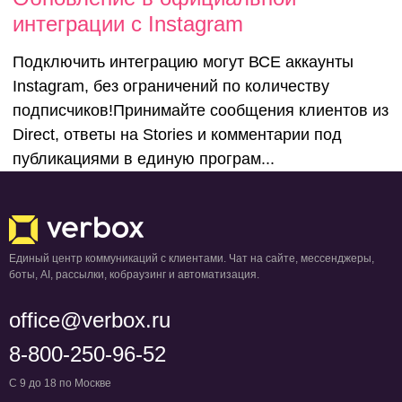
Обновление
интеграции c Instagram
официально
Подключить интеграцию могут ВСЕ аккаунты
Instagram, без ограничений по количеству
интеграции 
подписчиков!Принимайте сообщения клиентов из
Direct, ответы на Stories и комментарии под
Instagram
публикациями в единую програм...
Единый центр коммуникаций с клиентами. Чат на сайте, мессенджеры,
боты, AI, рассылки, кобраузинг и автоматизация.
office@verbox.ru
8-800-250-96-52
С 9 до 18 по Москве