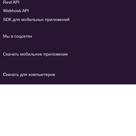
Rest API
Webhook API
SDK для мобильных приложений
Мы в соцсетях
Скачать мобильное приложение
Скачать для компьютеров
Способы оплаты:
Безналичный расчёт для юрлиц
Карты (Visa, Mastercard, МИР)
СБП
ЮMoney