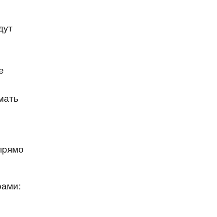
дут
е
мать
 прямо
рами: