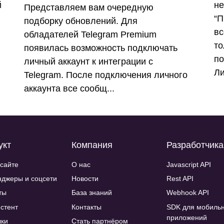
й
н
Представляем вам очередную
“П
подборку обновлений. Для
вс
обладателей Telegram Premium
то
появилась возможность подключать
по
личный аккаунт к интеграции с
Ли
Telegram. После подключения личного
аккаунта все сообщ...
укт
Компания
Разработчик
 сайте
О нас
Javascript API
джеры и соцсети
Новости
Rest API
ты
База знаний
Webhook API
истент
Контакты
SDK для мобиль
приложений
ки
Стать партнёром