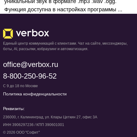
уникальный звук в формате .mp3 .wav .ogg.
Функция доступна в настройках программы ...
Единый центр коммуникаций с клиентами. Чат на сайте, мессенджеры,
боты, AI, рассылки, кобраузинг и автоматизация.
office@verbox.ru
8-800-250-96-52
С 9 до 18 по Москве
Политика конфиденциальности
Реквизиты:
236000, г. Калининград, ул. Клары Цеткин 27, офис 3А
ИНН 3906297236 / КПП 390601001
© 2026 ООО "Софит"