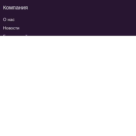
Компания
О нас
Новости
База знаний
Контакты
Стать партнёром
Отзывы
Разработчикам
Javascript API
Rest API
Webhook API
SDK для мобильных приложений
Мы в соцсетях