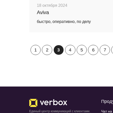
18 октября 2024
Aviva
быстро, оперативно, по делу
1
2
3
4
5
6
7
Прод
Чат на
Единый центр коммуникаций с клиентами.