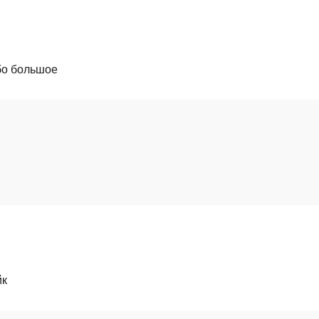
бо большое
йк