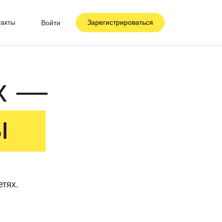
такты
Зарегистрироваться
Войти
x —
ы
етях.