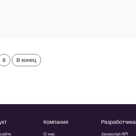
8
В конец
укт
Компания
Разработчик
 сайте
О нас
Javascript API