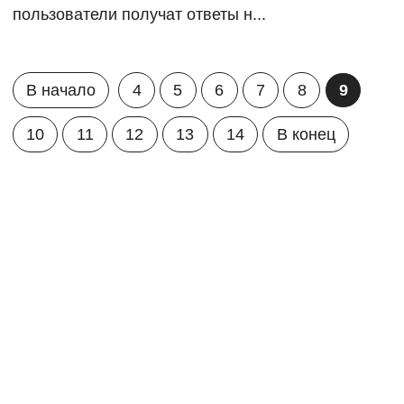
пользователи получат ответы н...
В начало
4
5
6
7
8
9
10
11
12
13
14
В конец