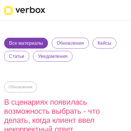
Все материалы
Обновления
Кейсы
Статьи
Уведомления
В сценариях
Обновления
появилась
В сценариях появилась
возможность выбрать - что
возможность
делать, когда клиент ввел
некорректный ответ