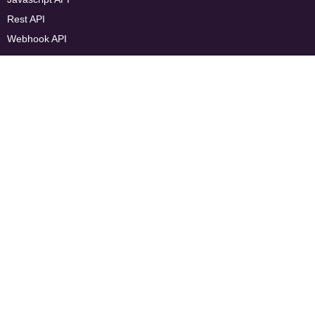
Rest API
Webhook API
SDK для мобильных приложений
Мы в соцсетях
Скачать мобильное приложение
Скачать для компьютеров
Способы оплаты:
Безналичный расчёт для юрлиц
Карты (Visa, Mastercard, МИР)
СБП
ЮMoney